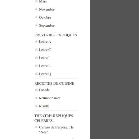
Mars
Novembre
Octobre
Septembre
PROVERBES EXPLIQUES
Lettre A
Lettre C
Lettre I
Lettre L
Lettre Q
RECETTES DE CUISINE
Panade
Réunionnaises
Risolle
THÉÂTRE: RÉPLIQUES
CÉLÈBRES
Cyrano de Bergerac : le
"Nez"