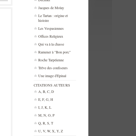
Jacques de Molay
Le Tartan : origine et
histoire
Les Vespasiennes
Offices Religieux
Qui va à la chasse
Ramener à "Bon porc"
Roche Tarpéienne
Trêve des confiseurs
Une image d'Epinal
CITATIONS AUTEURS
A, B, C, D
E, F, G, H
I, J, K, L
M, N, O, P
Q, R, S, T
U, V, W, X, Y, Z