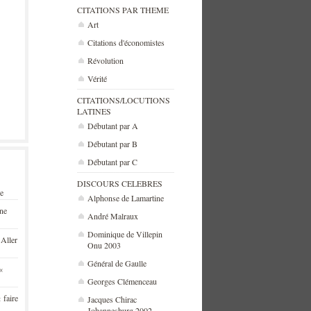
CITATIONS PAR THEME
Art
Citations d'économistes
Révolution
Vérité
CITATIONS/LOCUTIONS
LATINES
Débutant par A
Débutant par B
Débutant par C
DISCOURS CELEBRES
se
Alphonse de Lamartine
une
André Malraux
Dominique de Villepin
 Aller
Onu 2003
Général de Gaulle
«
Georges Clémenceau
 faire
Jacques Chirac
Johannesburg 2002