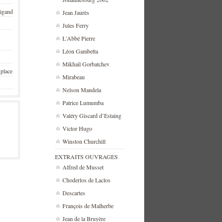
rigand
Jean Jaurès
Jules Ferry
L'Abbé Pierre
Léon Gambetta
Mikhaïl Gorbatchev
 place
Mirabeau
Nelson Mandela
Patrice Lumumba
Valéry Giscard d’Estaing
Victor Hugo
Winston Churchill
EXTRAITS OUVRAGES
Alfred de Musset
Choderlos de Laclos
Descartes
François de Malherbe
Jean de la Bruyère