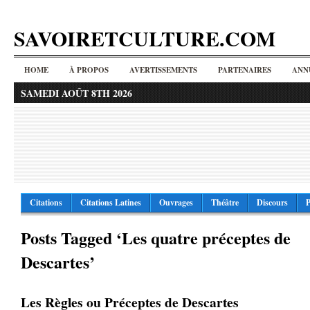
SAVOIRETCULTURE.COM
HOME
À PROPOS
AVERTISSEMENTS
PARTENAIRES
ANN
SAMEDI AOÛT 8TH 2026
Citations
Citations Latines
Ouvrages
Théâtre
Discours
P
Posts Tagged ‘Les quatre préceptes de
Descartes’
Les Règles ou Préceptes de Descartes