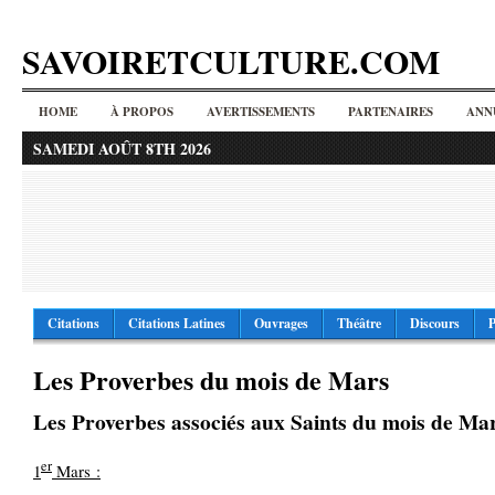
SAVOIRETCULTURE.COM
HOME
À PROPOS
AVERTISSEMENTS
PARTENAIRES
ANN
SAMEDI AOÛT 8TH 2026
Citations
Citations Latines
Ouvrages
Théâtre
Discours
P
Les Proverbes du mois de Mars
Les Proverbes associés aux Saints du mois de Ma
er
1
Mars :