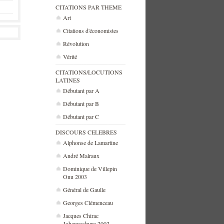
CITATIONS PAR THEME
Art
Citations d'économistes
Révolution
Vérité
CITATIONS/LOCUTIONS
LATINES
Débutant par A
Débutant par B
Débutant par C
DISCOURS CELEBRES
Alphonse de Lamartine
André Malraux
Dominique de Villepin
Onu 2003
Général de Gaulle
Georges Clémenceau
Jacques Chirac
Johannesburg 2002