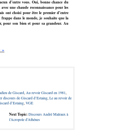
hacun d’entre vous. Oui, bonne chance du
t avec une chaude reconnaissance pour les
is ont choisi pour être le premier d’entre
et frappe dans le monde, je souhaite que la
ur, pour son bien et pour sa grandeur. Au
 »
adieu de Giscard
,
Au revoir Giscard en 1981
,
er discours de Giscard d’Estaing
,
Le au revoir de
iscard d’Estaing
,
VGE
Next Topic:
Discours André Malraux à
l’Acropole d’Athénes