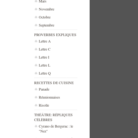
Mars
Novembre
Octobre
Septembre
PROVERBES EXPLIQUES
Lettre A
Lettre C
Lettre I
Lettre L
Lettre Q
RECETTES DE CUISINE
Panade
Réunionnaises
Risolle
THÉÂTRE: RÉPLIQUES
CÉLÈBRES
Cyrano de Bergerac : le
"Nez"