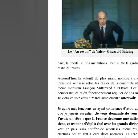
Le "Au revoir" de Valéry Giscard d'Estaing
paix, la liberté, et nos institutions. J’en ai été le gar
restitués intacts.
Aujourd’hui, la volonté du plus grand nombre a cho
transition se fasse selon les règles de la continuité r
même monsieur François Mitterrand à l’Elysée. Ceci 
démocratiques et du fonctionnement régulier de nos ins
Je viens ce soir vous dire très simplement :
au-revoir
.
Je quitte mes fonctions en ayant conscience d’avoir ap
que je jugeais essentiel.
Je vous demande de vous 
j’avais un rêve : que la France devienne une nation 
siens, et traitant d’égal à égal avec les grands dir
vécu en paix, sans souffrir de secousses intérieures 
élections ont eu lieu à leurs dates normales. La Franc