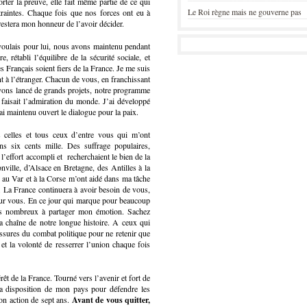
rter la preuve, elle fait même partie de ce qui
Le Roi règne mais ne gouverne pas
traintes. Chaque fois que nos forces ont eu à
a restera mon honneur de l’avoir décider.
 voulais pour lui, nous avons maintenu pendant
e, rétabli l’équilibre de la sécurité sociale, et
s Français soient fiers de la France. Je me suis
 à l’étranger. Chacun de vous, en franchissant
 avons lancé de grands projets, notre programme
 faisait l’admiration du monde. J’ai développé
ai maintenu ouvert le dialogue pour la paix.
 celles et tous ceux d’entre vous qui m’ont
ns six cents mille. Des suffrage populaires,
’effort accompli et recherchaient le bien de la
ville, d’Alsace en Bretagne, des Antilles à la
 au Var et à la Corse m’ont aidé dans ma tâche
. La France continuera à avoir besoin de vous,
 sur vous. En ce jour qui marque pour beaucoup
tes nombreux à partager mon émotion. Sachez
a chaîne de notre longue histoire. A ceux qui
essures du combat politique pour ne retenir que
 et la volonté de resserrer l’union chaque fois
érêt de la France. Tourné vers l’avenir et fort de
 la disposition de mon pays pour défendre les
mon action de sept ans.
Avant de vous quitter,