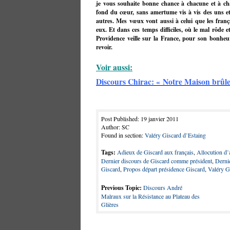
je vous souhaite bonne chance à chacune et à c
fond du cœur, sans amertume vis à vis des uns e
autres. Mes vœux vont aussi à celui que les frança
eux. Et dans ces temps difficiles, où le mal rôde 
Providence veille sur la France, pour son bonhe
revoir.
Voir aussi:
Discours Chirac: « Notre Maison brûle
Post Published: 19 janvier 2011
Author: SC
Found in section:
Valéry Giscard d’Estaing
Tags:
Adieux de Giscard aux français
,
Allocution d’
Dernier discours de Giscard comme président
,
Derni
Giscard
,
Propos départ présidence Giscard
,
Valéry G
Previous Topic:
Discours André
Malraux sur la Résistance au Plateau des
Glières