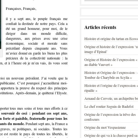
Françaises, Français,
il y a sept ans, le peuple français me
confiait la destinée de notre pays. Cela a
Articles récents
été un grand honneur, pour moi, de le
diriger dans un monde difficile,
dangereux, aux prises avec une crise
Histoire et origine du tartan en Ecos
économique, sociale et morale sans
Origine et histoire de l’expression ‘
précédant depuis cinquante ans. Vous
image d’Epinal’
m’aviez donné en garde les biens les plus
précieux de la collectivité nationale : la
Origine et Histoire de l’expression «
dien, et à l’heure où je m’en vais, ils vous sont
au diable Vauvert »
Histoire et Origine de l’expression : 
Tomber de Charybde en Scylla »
isi un nouveau président. J’ai voulu que la
épublicaine. C’est pourquoi j’accueillerai moi-
Histoire et l’origine de l’expression «
apportera la preuve du respect des principes
ripaille »
titutions. Après-demain, je quitterai l’Elysée.
Arnaud de Cervole, un archiprêtre b
Le chef routier Seguin de Badefol
porter tous mes soins et tous mes efforts à ce
souvenir de ceci : pendant ces sept ans,
Origine de l’expression la trêve des
forte et paisible, fraternelle pour tous les
confiseurs
igeants du monde.
Pendant sept ans, la France a
Origine du mot Vespasienne
graves, ni politiques, ni sociales. Toutes les
e est restée le pays de toutes les libertés, le
Origine de qui va à la chasse perd sa