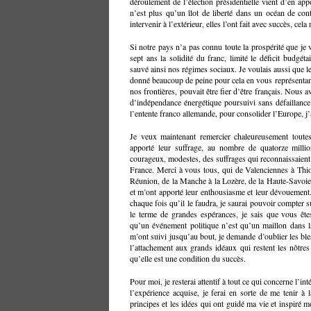
déroulement de l’élection présidentielle vient d’en appo
n’est plus qu’un îlot de liberté dans un océan de con
intervenir à l’extérieur, elles l’ont fait avec succès, cel
Si notre pays n’a pas connu toute la prospérité que je
sept ans la solidité du franc, limité le déficit budgétair
sauvé ainsi nos régimes sociaux. Je voulais aussi que le
donné beaucoup de peine pour cela en vous représentant
nos frontières, pouvait être fier d’être français. Nous
d’indépendance énergétique poursuivi sans défaillance
l’entente franco allemande, pour consolider l’Europe, j’
Je veux maintenant remercier chaleureusement toutes
apporté leur suffrage, au nombre de quatorze millio
courageux, modestes, des suffrages qui reconnaissaient l
France. Merci à vous tous, qui de Valenciennes à Thion
Réunion, de la Manche à la Lozère, de la Haute-Savoie
et m’ont apporté leur enthousiasme et leur dévouement
chaque fois qu’il le faudra, je saurai pouvoir compter
le terme de grandes espérances, je sais que vous ê
qu’un événement politique n’est qu’un maillon dans l
m’ont suivi jusqu’au bout, je demande d’oublier les bl
l’attachement aux grands idéaux qui restent les nôtres
qu’elle est une condition du succès.
Pour moi, je resterai attentif à tout ce qui concerne l’int
l’expérience acquise, je ferai en sorte de me tenir à
principes et les idées qui ont guidé ma vie et inspiré 