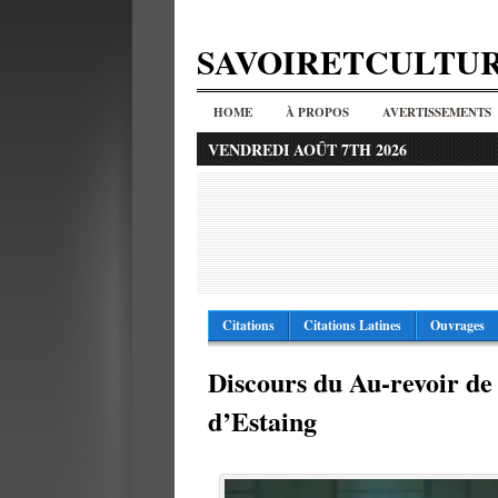
SAVOIRETCULTU
HOME
À PROPOS
AVERTISSEMENTS
VENDREDI AOÛT 7TH 2026
Citations
Citations Latines
Ouvrages
Discours du Au-revoir de
d’Estaing