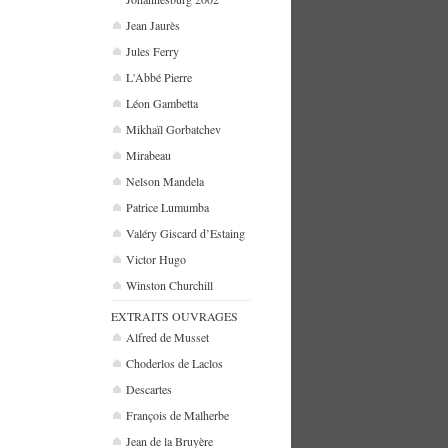
Jean Jaurès
Jules Ferry
L'Abbé Pierre
Léon Gambetta
Mikhaïl Gorbatchev
Mirabeau
Nelson Mandela
Patrice Lumumba
Valéry Giscard d’Estaing
Victor Hugo
Winston Churchill
EXTRAITS OUVRAGES
Alfred de Musset
Choderlos de Laclos
Descartes
François de Malherbe
Jean de la Bruyère