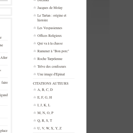
Jacques de Molay
Le Tartan : origine et
histoire
Les Vespasiennes
Offices Religieux
se
Qui va à la chasse
une
Ramener à "Bon porc"
 Aller
Roche Tarpéienne
Trêve des confiseurs
«
Une image d'Epinal
 faire
CITATIONS AUTEURS
A, B, C, D
rigand
E, F, G, H
I, J, K, L
M, N, O, P
Q, R, S, T
U, V, W, X, Y, Z
 place