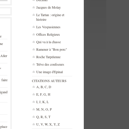
Jacques de Molay
Le Tartan : origine et
histoire
Les Vespasiennes
Offices Religieux
se
Qui va à la chasse
une
Ramener à "Bon porc"
 Aller
Roche Tarpéienne
Trêve des confiseurs
«
Une image d'Epinal
 faire
CITATIONS AUTEURS
A, B, C, D
rigand
E, F, G, H
I, J, K, L
M, N, O, P
Q, R, S, T
U, V, W, X, Y, Z
 place