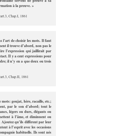
 Fontaine servent de preuve à sa
irmation à la preuve. »
Part.3, Chap.I, 1861
 l’art de choisir les mots. Il faut
ent il trouve d’abord, non pas le
re l’expression qui jaillirait par
tact. Il y a cent expressions pour
re; il n’y en a que deux ou trois
art.3, Chap.II, 1861
 mots: goujat, hère, racaille, etc.;
rent, par le son d’abord; tout le
rancs, légers ou durs, élégants ou
smettent à l’âme, et diminuent ou
. Ajoutez qu’ils diffèrent par leur
entent à l’esprit avec les occasions
compagnie habituelle. Ils sont nés