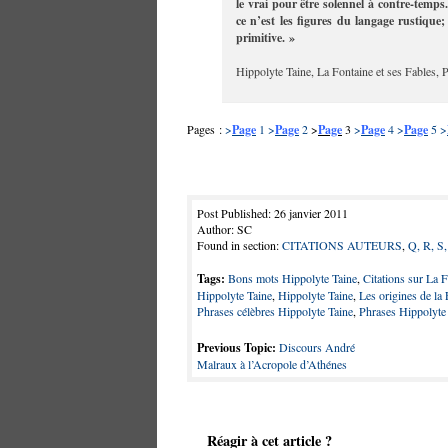
le vrai pour être solennel à contre-temps
ce n’est les figures du langage rustique;
primitive. »
Hippolyte Taine, La Fontaine et ses Fables, P
Pages :
>
Page
1
>
Page
2
>
Page
3
>
Page
4
>
Page
5
>
Post Published: 26 janvier 2011
Author: SC
Found in section:
CITATIONS AUTEURS
,
Q, R, S,
Tags:
Bons mots Hippolyte Taine
,
Citations sur La 
Hippolyte Taine
,
Hippolyte Taine
,
Les origines de la
Phrases célèbres Hippolyte Taine
,
Phrases Hippolyte
Previous Topic:
Discours André
Malraux à l’Acropole d’Athénes
Réagir à cet article ?