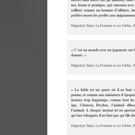
net, ferme et pratique, qui raisonne avec 
railleur comme un homme d’affaires, in
préfère encore les profits aux épigrammes
Hippolyte Taine, La Fontaine et ses Fables, 
« C’est un monde avec un jugement sur 
donnés. »
Hippolyte Taine, La Fontaine et ses Fables, 
« La fable est un genre où il ne faut q
poème, et comme une miniature d’épopée. 
insistez trop longtemps, comme font le
âge, Chaucer, Dryden, l’animal effa
l’animal. A chaque instant ici on aperçoi
qu’une échappée, il ne faut pas qu’elle d
Hippolyte Taine, La Fontaine et ses Fables, P