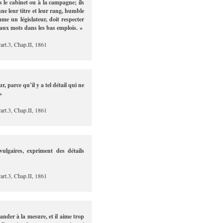
s le cabinet ou à la campagne; ils
ne leur titre et leur rang, humble
me un législateur, doit respecter
beaux mots dans les bas emplois. »
art.3, Chap.II, 1861
, parce qu’il y a tel détail qui ne
»
art.3, Chap.II, 1861
lgaires, expriment des détails
art.3, Chap.II, 1861
nder à la mesure, et il aime trop