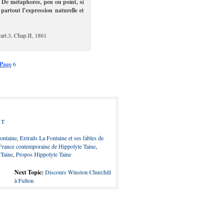
. De métaphores, peu ou point, si
 partout l’expression naturelle et
art.3, Chap.II, 1861
Page
6
 T
Fontaine
,
Extraits La Fontaine et ses fables de
 France contemporaine de Hippolyte Taine
,
 Taine
,
Propos Hippolyte Taine
Next Topic:
Discours Winston Churchill
à Fulton