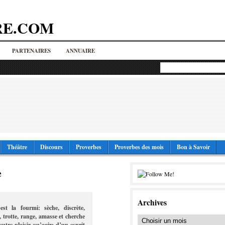
RE.COM
PARTENAIRES
ANNUAIRE
Théâtre
Discours
Proverbes
Proverbes des mois
Bon à Savoir
e
Archives
st la fourmi: sèche, discrète,
 trotte, range, amasse et cherche
utre plaisir qu’agir; d’un esprit