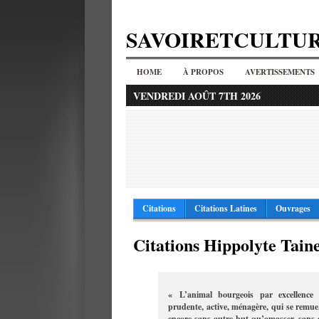
SAVOIRETCULTU
HOME
À PROPOS
AVERTISSEMENTS
VENDREDI AOÛT 7TH 2026
Citations
Citations Latines
Ouvrages
Citations Hippolyte Tain
« L’animal bourgeois par excellence e
prudente, active, ménagère, qui se remue,
encore sans autre but qu’amasser, sans a