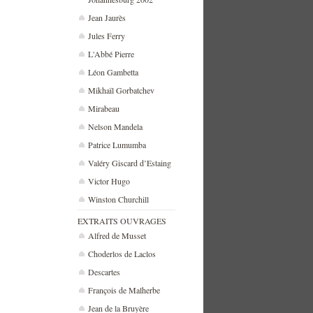
Jean Jaurès
Jules Ferry
L'Abbé Pierre
Léon Gambetta
Mikhaïl Gorbatchev
Mirabeau
Nelson Mandela
Patrice Lumumba
Valéry Giscard d’Estaing
Victor Hugo
Winston Churchill
EXTRAITS OUVRAGES
Alfred de Musset
Choderlos de Laclos
Descartes
François de Malherbe
Jean de la Bruyère