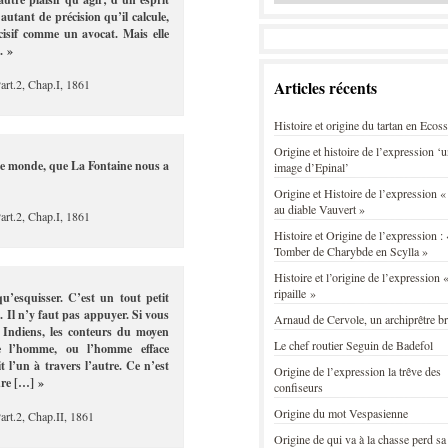
autant de précision qu’il calcule,
cisif comme un avocat. Mais elle
. »
Part.2, Chap.I, 1861
Articles récents
Histoire et origine du tartan en Ecos
Origine et histoire de l’expression ‘
le monde, que La Fontaine nous a
image d’Epinal’
Origine et Histoire de l’expression «
au diable Vauvert »
Part.2, Chap.I, 1861
Histoire et Origine de l’expression : 
Tomber de Charybde en Scylla »
Histoire et l’origine de l’expression «
ripaille »
u’esquisser. C’est un tout petit
Il n’y faut pas appuyer. Si vous
Arnaud de Cervole, un archiprêtre b
s Indiens, les conteurs du moyen
Le chef routier Seguin de Badefol
ce l’homme, ou l’homme efface
t l’un à travers l’autre. Ce n’est
Origine de l’expression la trêve des
ure […] »
confiseurs
Origine du mot Vespasienne
art.2, Chap.II, 1861
Origine de qui va à la chasse perd sa