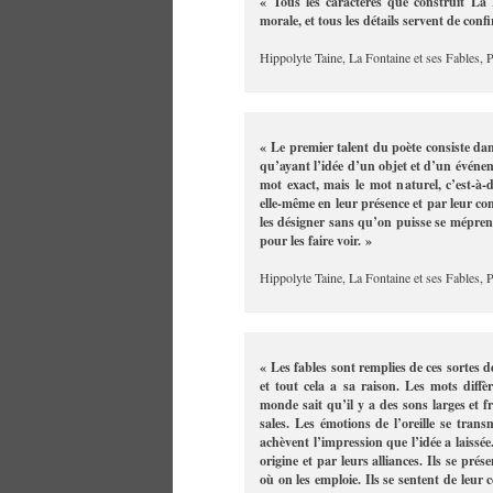
« Tous les caractères que construit La
morale, et tous les détails servent de conf
Hippolyte Taine, La Fontaine et ses Fables, 
« Le premier talent du poète consiste dans
qu’ayant l’idée d’un objet et d’un événem
mot exact, mais le mot naturel, c’est-à-di
elle-même en leur présence et par leur con
les désigner sans qu’on puisse se méprend
pour les faire voir. »
Hippolyte Taine, La Fontaine et ses Fables, P
« Les fables sont remplies de ces sortes de
et tout cela a sa raison. Les mots diffè
monde sait qu’il y a des sons larges et f
sales. Les émotions de l’oreille se tran
achèvent l’impression que l’idée a laissée
origine et par leurs alliances. Ils se prés
où on les emploie. Ils se sentent de leur 