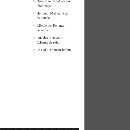
Dom Juan: l'apologie du
libertinage
Hernani : Malheur à qui
me touche
L'Ecole des Femmes :
l'ingénue
L'île des esclaves :
Echange de rôles
Le Cid : l'honneur bafoué