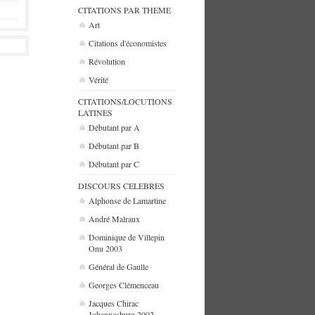
CITATIONS PAR THEME
Art
Citations d'économistes
Révolution
Vérité
CITATIONS/LOCUTIONS
LATINES
Débutant par A
Débutant par B
Débutant par C
DISCOURS CELEBRES
Alphonse de Lamartine
André Malraux
Dominique de Villepin
Onu 2003
Général de Gaulle
Georges Clémenceau
Jacques Chirac
Johannesburg 2002