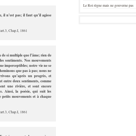
Le Roi règne mais ne gouverne pas
il n’est pas; il faut qu’il agisse
Part.3, Chap.I, 1861
en de si multiple que l’âme; rien de
e les sentiments. Nos mouvements
ue imperceptibles; notre vie ne se
cheminons que pas à pas; nous ne
rrivons qu’après un progrès, et
ant entre deux sentiments, comme
ent une rivière, et sont encore
s. Ainsi, la poésie, qui suit les
e petits mouvements et à chaque
Part.3, Chap.I, 1861