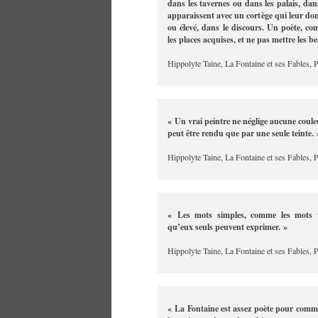
dans les tavernes ou dans les palais, dan
apparaissent avec un cortège qui leur don
ou élevé, dans le discours. Un poète, com
les places acquises, et ne pas mettre les 
Hippolyte Taine, La Fontaine et ses Fables, P
« Un vrai peintre ne néglige aucune couleur
peut être rendu que par une seule teinte. 
Hippolyte Taine, La Fontaine et ses Fables, P
« Les mots simples, comme les mots vu
qu’eux seuls peuvent exprimer. »
Hippolyte Taine, La Fontaine et ses Fables, P
« La Fontaine est assez poète pour comma