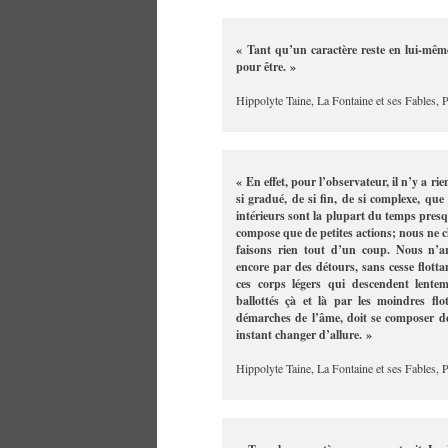
« Tant qu’un caractère reste en lui-même, 
pour être. »
Hippolyte Taine, La Fontaine et ses Fables, 
« En effet, pour l’observateur, il n’y a ri
si gradué, de si fin, de si complexe, qu
intérieurs sont la plupart du temps presq
compose que de petites actions; nous ne 
faisons rien tout d’un coup. Nous n’a
encore par des détours, sans cesse flott
ces corps légers qui descendent lentem
ballottés çà et là par les moindres flot
démarches de l’âme, doit se composer d
instant changer d’allure. »
Hippolyte Taine, La Fontaine et ses Fables, 