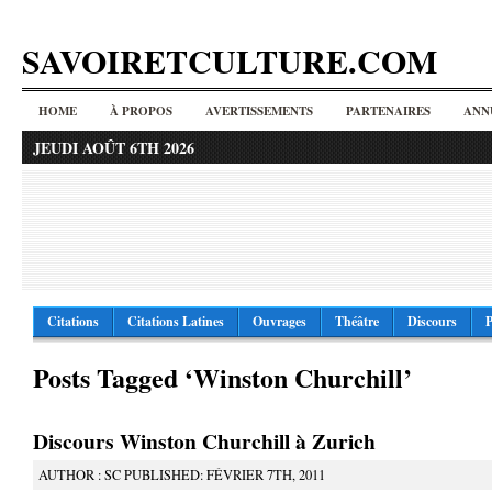
SAVOIRETCULTURE.COM
HOME
À PROPOS
AVERTISSEMENTS
PARTENAIRES
ANN
JEUDI AOÛT 6TH 2026
Citations
Citations Latines
Ouvrages
Théâtre
Discours
P
Posts Tagged ‘Winston Churchill’
Discours Winston Churchill à Zurich
AUTHOR : SC PUBLISHED: FÉVRIER 7TH, 2011