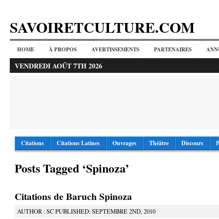
SAVOIRETCULTURE.COM
HOME
À PROPOS
AVERTISSEMENTS
PARTENAIRES
ANN
VENDREDI AOÛT 7TH 2026
Citations
Citations Latines
Ouvrages
Théâtre
Discours
P
Posts Tagged ‘Spinoza’
Citations de Baruch Spinoza
AUTHOR : SC PUBLISHED: SEPTEMBRE 2ND, 2010