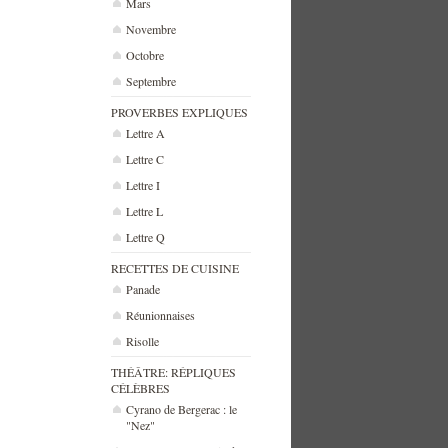
Mars
Novembre
Octobre
Septembre
PROVERBES EXPLIQUES
Lettre A
Lettre C
Lettre I
Lettre L
Lettre Q
RECETTES DE CUISINE
Panade
Réunionnaises
Risolle
THÉÂTRE: RÉPLIQUES
CÉLÈBRES
Cyrano de Bergerac : le
"Nez"