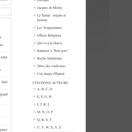
Jacques de Molay
Le Tartan : origine et
histoire
Les Vespasiennes
Offices Religieux
se
Qui va à la chasse
une
Ramener à "Bon porc"
 Aller
Roche Tarpéienne
Trêve des confiseurs
«
Une image d'Epinal
 faire
CITATIONS AUTEURS
A, B, C, D
rigand
E, F, G, H
I, J, K, L
M, N, O, P
Q, R, S, T
U, V, W, X, Y, Z
 place