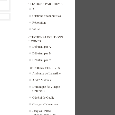
CITATIONS PAR THEME
Art
Citations d'économistes
Révolution
Vérité
CITATIONS/LOCUTIONS
LATINES
Débutant par A
Débutant par B
Débutant par C
DISCOURS CELEBRES
Alphonse de Lamartine
André Malraux
Dominique de Villepin
Onu 2003
Général de Gaulle
Georges Clémenceau
Jacques Chirac
Johannesburg 2002