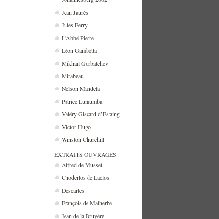
Jean Jaurès
Jules Ferry
L'Abbé Pierre
Léon Gambetta
Mikhaïl Gorbatchev
Mirabeau
Nelson Mandela
Patrice Lumumba
Valéry Giscard d’Estaing
Victor Hugo
Winston Churchill
EXTRAITS OUVRAGES
Alfred de Musset
Choderlos de Laclos
Descartes
François de Malherbe
Jean de la Bruyère