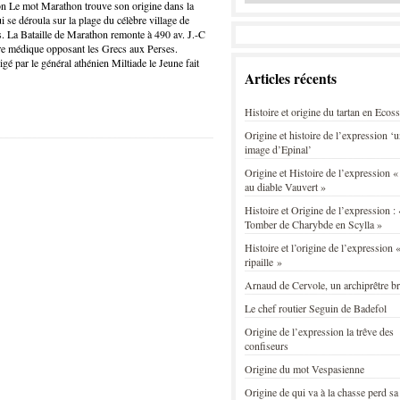
n Le mot Marathon trouve son origine dans la
i se déroula sur la plage du célèbre village de
. La Bataille de Marathon remonte à 490 av. J.-C
rre médique opposant les Grecs aux Perses.
gé par le général athénien Miltiade le Jeune fait
Articles récents
Histoire et origine du tartan en Ecos
Origine et histoire de l’expression ‘
image d’Epinal’
Origine et Histoire de l’expression «
au diable Vauvert »
Histoire et Origine de l’expression : 
Tomber de Charybde en Scylla »
Histoire et l’origine de l’expression «
ripaille »
Arnaud de Cervole, un archiprêtre b
Le chef routier Seguin de Badefol
Origine de l’expression la trêve des
confiseurs
Origine du mot Vespasienne
Origine de qui va à la chasse perd sa