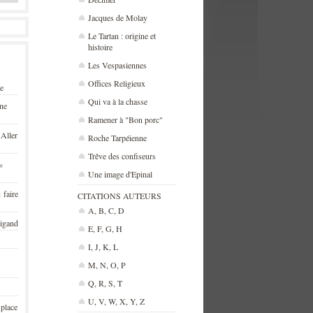
Jacques de Molay
Le Tartan : origine et
histoire
Les Vespasiennes
Offices Religieux
se
Qui va à la chasse
une
Ramener à "Bon porc"
 Aller
Roche Tarpéienne
Trêve des confiseurs
«
Une image d'Epinal
 faire
CITATIONS AUTEURS
A, B, C, D
rigand
E, F, G, H
I, J, K, L
M, N, O, P
Q, R, S, T
U, V, W, X, Y, Z
 place