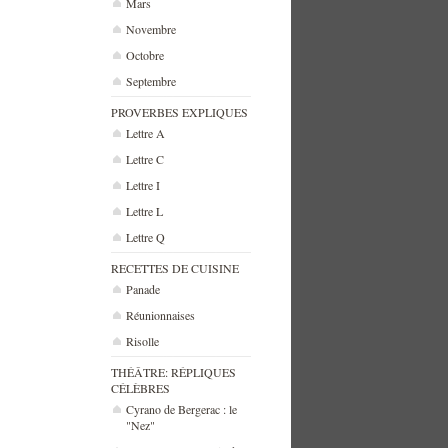
Mars
Novembre
Octobre
Septembre
PROVERBES EXPLIQUES
Lettre A
Lettre C
Lettre I
Lettre L
Lettre Q
RECETTES DE CUISINE
Panade
Réunionnaises
Risolle
THÉÂTRE: RÉPLIQUES
CÉLÈBRES
Cyrano de Bergerac : le
"Nez"