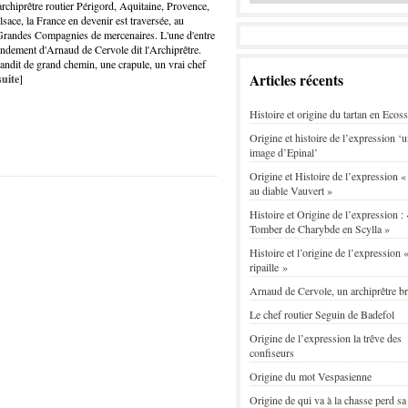
rchiprêtre routier Périgord, Aquitaine, Provence,
ace, la France en devenir est traversée, au
Grandes Compagnies de mercenaires. L'une d'entre
andement d'Arnaud de Cervole dit l'Archiprêtre.
andit de grand chemin, une crapule, un vrai chef
Articles récents
suite
]
Histoire et origine du tartan en Ecos
Origine et histoire de l’expression ‘
image d’Epinal’
Origine et Histoire de l’expression «
au diable Vauvert »
Histoire et Origine de l’expression : 
Tomber de Charybde en Scylla »
Histoire et l’origine de l’expression «
ripaille »
Arnaud de Cervole, un archiprêtre b
Le chef routier Seguin de Badefol
Origine de l’expression la trêve des
confiseurs
Origine du mot Vespasienne
Origine de qui va à la chasse perd sa