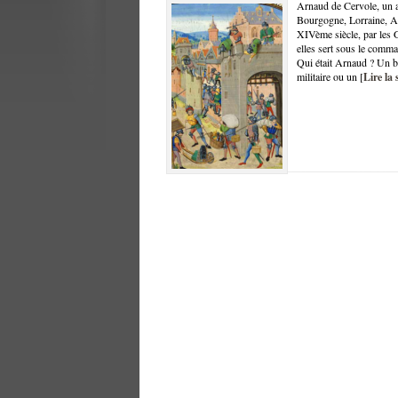
Arnaud de Cervole, un a
Bourgogne, Lorraine, Als
XIVème siècle, par les 
elles sert sous le comm
Qui était Arnaud ? Un b
militaire ou un [
Lire la 