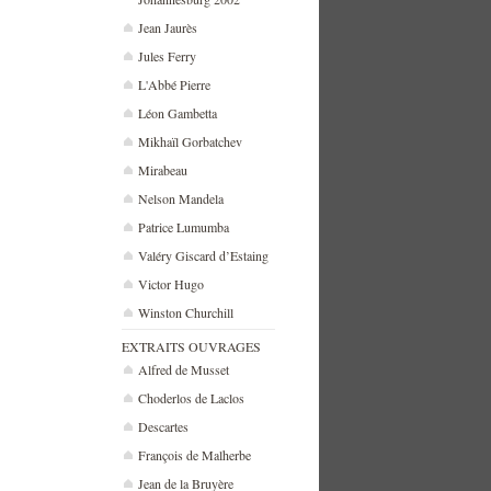
Jean Jaurès
Jules Ferry
L'Abbé Pierre
Léon Gambetta
Mikhaïl Gorbatchev
Mirabeau
Nelson Mandela
Patrice Lumumba
Valéry Giscard d’Estaing
Victor Hugo
Winston Churchill
EXTRAITS OUVRAGES
Alfred de Musset
Choderlos de Laclos
Descartes
François de Malherbe
Jean de la Bruyère