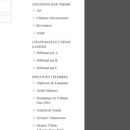
CITATIONS PAR THEME
Art
Citations d'économistes
Révolution
Vérité
CITATIONS/LOCUTIONS
LATINES
Débutant par A
Débutant par B
Débutant par C
DISCOURS CELEBRES
Alphonse de Lamartine
André Malraux
Dominique de Villepin
Onu 2003
Général de Gaulle
Georges Clémenceau
Jacques Chirac
Johannesburg 2002