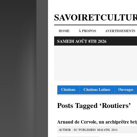
SAVOIRETCULTU
HOME
À PROPOS
AVERTISSEMENTS
SAMEDI AOÛT 8TH 2026
Citations
Citations Latines
Ouvrages
Posts Tagged ‘Routiers’
Arnaud de Cervole, un archiprêtre br
AUTHOR : SC PUBLISHED: MAI 6TH, 2014