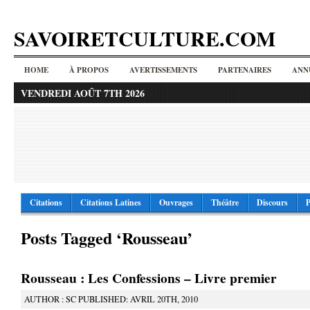
SAVOIRETCULTURE.COM
HOME
À PROPOS
AVERTISSEMENTS
PARTENAIRES
ANN
VENDREDI AOÛT 7TH 2026
Citations
Citations Latines
Ouvrages
Théâtre
Discours
P
Posts Tagged ‘Rousseau’
Rousseau : Les Confessions – Livre premier
AUTHOR : SC PUBLISHED: AVRIL 20TH, 2010