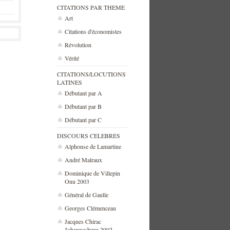
CITATIONS PAR THEME
Art
Citations d'économistes
Révolution
Vérité
CITATIONS/LOCUTIONS
LATINES
Débutant par A
Débutant par B
Débutant par C
DISCOURS CELEBRES
Alphonse de Lamartine
André Malraux
Dominique de Villepin
Onu 2003
Général de Gaulle
Georges Clémenceau
Jacques Chirac
Johannesburg 2002