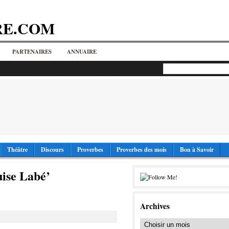
RE.COM
PARTENAIRES
ANNUAIRE
Théâtre
Discours
Proverbes
Proverbes des mois
Bon à Savoir
uise Labé’
Archives