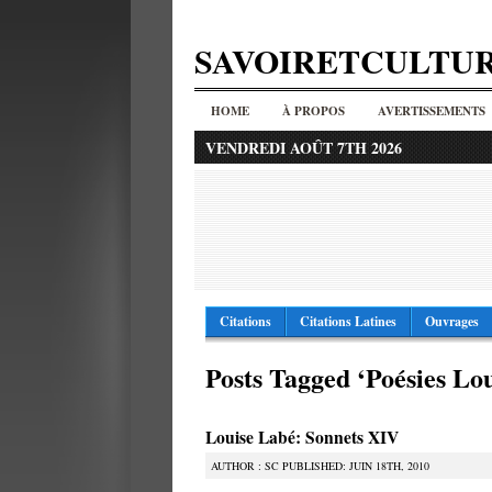
SAVOIRETCULTU
HOME
À PROPOS
AVERTISSEMENTS
VENDREDI AOÛT 7TH 2026
Citations
Citations Latines
Ouvrages
Posts Tagged ‘Poésies Lo
Louise Labé: Sonnets XIV
AUTHOR : SC PUBLISHED: JUIN 18TH, 2010