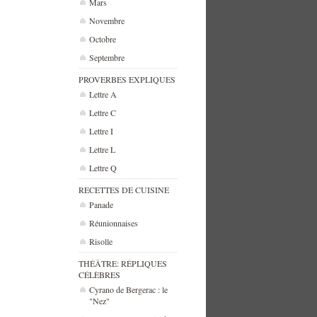
Mars
Novembre
Octobre
Septembre
PROVERBES EXPLIQUES
Lettre A
Lettre C
Lettre I
Lettre L
Lettre Q
RECETTES DE CUISINE
Panade
Réunionnaises
Risolle
THÉÂTRE: RÉPLIQUES
CÉLÈBRES
Cyrano de Bergerac : le
"Nez"