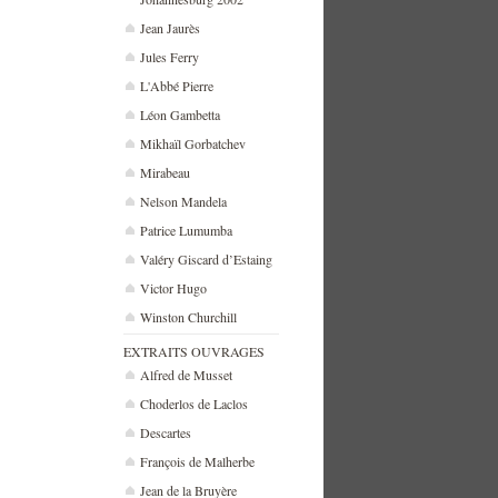
Jean Jaurès
Jules Ferry
L'Abbé Pierre
Léon Gambetta
Mikhaïl Gorbatchev
Mirabeau
Nelson Mandela
Patrice Lumumba
Valéry Giscard d’Estaing
Victor Hugo
Winston Churchill
EXTRAITS OUVRAGES
Alfred de Musset
Choderlos de Laclos
Descartes
François de Malherbe
Jean de la Bruyère