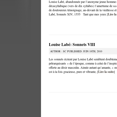
Louise Labé, abandonnée par l’anonyme jeune homme qu
décasyllabique (vers de dix syllabes) l’amertume de sa d
de douloureux témoignage, au-devant de la vieillesse
Labé, Sonnets XIV, 1555 Tant que mes yeux [
Lire la
Louise Labé: Sonnets VIII
AUTHOR : SC PUBLISHED: JUIN 18TH, 2010
Les sonnets écrient par Louise Labé semblent doubleme
pétrarquisants » de l’époque, comme à celui de l’inspir
offerte au désir masculin. Aimée autant qu’amante, « m
est à la fois gracieuse, pure et vibrante, [
Lire la suite
]