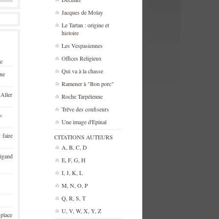
Jacques de Molay
Le Tartan : origine et
histoire
Les Vespasiennes
Offices Religieux
se
Qui va à la chasse
une
Ramener à "Bon porc"
 Aller
Roche Tarpéienne
Trêve des confiseurs
«
Une image d'Epinal
 faire
CITATIONS AUTEURS
A, B, C, D
rigand
E, F, G, H
I, J, K, L
M, N, O, P
Q, R, S, T
U, V, W, X, Y, Z
 place