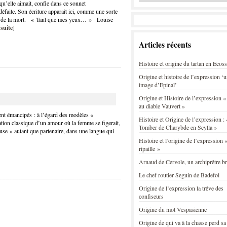
’elle aimait, confie dans ce sonnet
éfaite. Son écriture apparaît ici, comme une sorte
 et de la mort. « Tant que mes yeux… » Louise
 suite
]
Articles récents
Histoire et origine du tartan en Ecos
Origine et histoire de l’expression ‘
image d’Epinal’
Origine et Histoire de l’expression «
au diable Vauvert »
nt émancipés : à l’égard des modèles «
Histoire et Origine de l’expression : 
ation classique d’un amour où la femme se figerait,
Tomber de Charybde en Scylla »
use » autant que partenaire, dans une langue qui
Histoire et l’origine de l’expression «
ripaille »
Arnaud de Cervole, un archiprêtre b
Le chef routier Seguin de Badefol
Origine de l’expression la trêve des
confiseurs
Origine du mot Vespasienne
Origine de qui va à la chasse perd sa