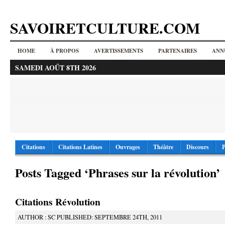
SAVOIRETCULTURE.COM
HOME
À PROPOS
AVERTISSEMENTS
PARTENAIRES
ANN
SAMEDI AOÛT 8TH 2026
Citations
Citations Latines
Ouvrages
Théâtre
Discours
P
Posts Tagged ‘Phrases sur la révolution’
Citations Révolution
AUTHOR : SC PUBLISHED: SEPTEMBRE 24TH, 2011