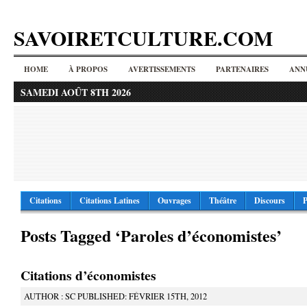
SAVOIRETCULTURE.COM
HOME
À PROPOS
AVERTISSEMENTS
PARTENAIRES
ANN
SAMEDI AOÛT 8TH 2026
Citations
Citations Latines
Ouvrages
Théâtre
Discours
P
Posts Tagged ‘Paroles d’économistes’
Citations d’économistes
AUTHOR : SC PUBLISHED: FÉVRIER 15TH, 2012