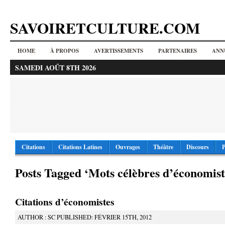
SAVOIRETCULTURE.COM
HOME
À PROPOS
AVERTISSEMENTS
PARTENAIRES
ANN
SAMEDI AOÛT 8TH 2026
Citations
Citations Latines
Ouvrages
Théâtre
Discours
P
Posts Tagged ‘Mots célèbres d’économist
Citations d’économistes
AUTHOR : SC PUBLISHED: FÉVRIER 15TH, 2012