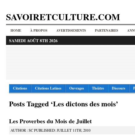
SAVOIRETCULTURE.COM
HOME
À PROPOS
AVERTISSEMENTS
PARTENAIRES
ANN
SAMEDI AOÛT 8TH 2026
Citations
Citations Latines
Ouvrages
Théâtre
Discours
P
Posts Tagged ‘Les dictons des mois’
Les Proverbes du Mois de Juillet
AUTHOR : SC PUBLISHED: JUILLET 11TH, 2010