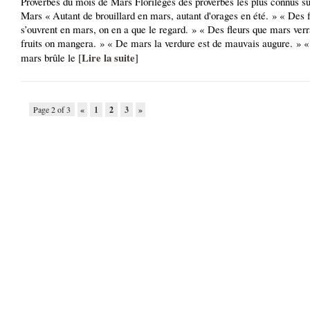
Proverbes du mois de Mars Florilèges des proverbes les plus connus su
Mars « Autant de brouillard en mars, autant d'orages en été. » « Des f
s’ouvrent en mars, on en a que le regard. » « Des fleurs que mars verr
fruits on mangera. » « De mars la verdure est de mauvais augure. » 
Lire la suite
mars brûle le [
]
Page 2 of 3
«
1
2
3
»