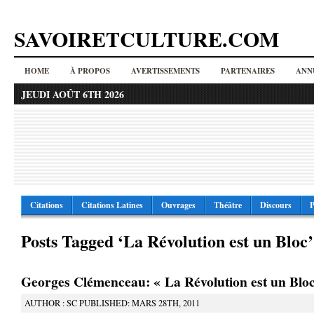
SAVOIRETCULTURE.COM
HOME
À PROPOS
AVERTISSEMENTS
PARTENAIRES
ANN
JEUDI AOÛT 6TH 2026
Citations
Citations Latines
Ouvrages
Théâtre
Discours
P
Posts Tagged ‘La Révolution est un Bloc’
Georges Clémenceau: « La Révolution est un Blo
AUTHOR : SC PUBLISHED: MARS 28TH, 2011