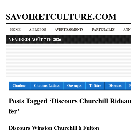
SAVOIRETCULTURE.COM
HOME
À PROPOS
AVERTISSEMENTS
PARTENAIRES
ANN
VENDREDI AOÛT 7TH 2026
Citations
Citations Latines
Ouvrages
Théâtre
Discours
P
Posts Tagged ‘Discours Churchill Rideau
fer’
Discours Winston Churchill à Fulton