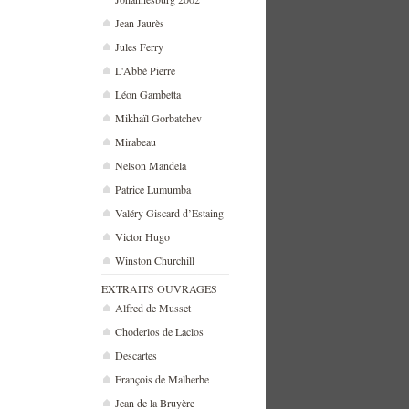
Jean Jaurès
Jules Ferry
L'Abbé Pierre
Léon Gambetta
Mikhaïl Gorbatchev
Mirabeau
Nelson Mandela
Patrice Lumumba
Valéry Giscard d’Estaing
Victor Hugo
Winston Churchill
EXTRAITS OUVRAGES
Alfred de Musset
Choderlos de Laclos
Descartes
François de Malherbe
Jean de la Bruyère