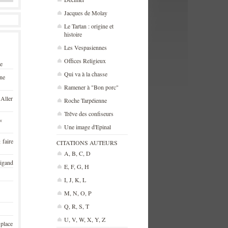
Jacques de Molay
Le Tartan : origine et
histoire
Les Vespasiennes
Offices Religieux
se
Qui va à la chasse
une
Ramener à "Bon porc"
 Aller
Roche Tarpéienne
Trêve des confiseurs
«
Une image d'Epinal
 faire
CITATIONS AUTEURS
A, B, C, D
rigand
E, F, G, H
I, J, K, L
M, N, O, P
Q, R, S, T
U, V, W, X, Y, Z
 place