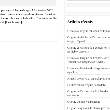
oppement – Johannesburg – 2 Septembre 2002
son brûle et nous regardons ailleurs. La nature,
 et nous refusons de l'admettre. L'humanité souffre.
Articles récents
sud, [
Lire la suite
]
Histoire et origine du tartan en Ecos
Origine et histoire de l’expression ‘
image d’Epinal’
Origine et Histoire de l’expression «
au diable Vauvert »
Histoire et Origine de l’expression : 
Tomber de Charybde en Scylla »
Histoire et l’origine de l’expression «
ripaille »
Arnaud de Cervole, un archiprêtre b
Le chef routier Seguin de Badefol
Origine de l’expression la trêve des
confiseurs
Origine du mot Vespasienne
Origine de qui va à la chasse perd sa