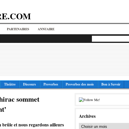
RE.COM
PARTENAIRES
ANNUAIRE
Théâtre
Discours
Proverbes
Proverbes des mois
Bon à Savoir
Chirac sommet
t’
Archives
 brûle et nous regardons ailleurs