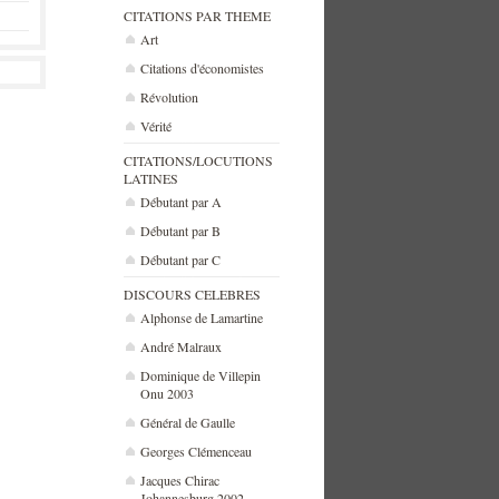
CITATIONS PAR THEME
Art
Citations d'économistes
Révolution
Vérité
CITATIONS/LOCUTIONS
LATINES
Débutant par A
Débutant par B
Débutant par C
DISCOURS CELEBRES
Alphonse de Lamartine
André Malraux
Dominique de Villepin
Onu 2003
Général de Gaulle
Georges Clémenceau
Jacques Chirac
Johannesburg 2002