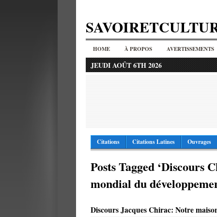
SAVOIRETCULTU
HOME
À PROPOS
AVERTISSEMENTS
JEUDI AOÛT 6TH 2026
Citations
Citations Latines
Ouvrages
Posts Tagged ‘Discours 
mondial du développemen
Discours Jacques Chirac: Notre maison