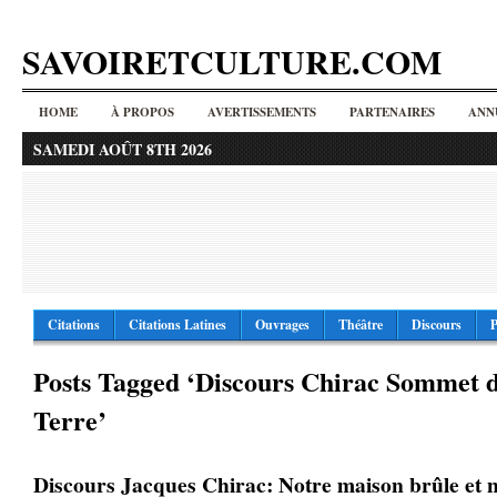
SAVOIRETCULTURE.COM
HOME
À PROPOS
AVERTISSEMENTS
PARTENAIRES
ANN
SAMEDI AOÛT 8TH 2026
Citations
Citations Latines
Ouvrages
Théâtre
Discours
P
Posts Tagged ‘Discours Chirac Sommet d
Terre’
Discours Jacques Chirac: Notre maison brûle et 