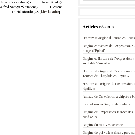
directs vers les citations) · Adam Smith(29
Alfred Sauvy(25 citations) · Clément
ns) · David Ricardo (28 [
Lire la suite
]
Articles récents
Histoire et origine du tartan en Ecos
Origine et histoire de l’expression ‘
image d’Epinal’
Origine et Histoire de l’expression «
au diable Vauvert »
Histoire et Origine de l’expression : 
Tomber de Charybde en Scylla »
Histoire et l’origine de l’expression «
ripaille »
Arnaud de Cervole, un archiprêtre b
Le chef routier Seguin de Badefol
Origine de l’expression la trêve des
confiseurs
Origine du mot Vespasienne
Origine de qui va à la chasse perd sa