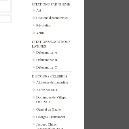
CITATIONS PAR THEME
Art
Citations d'économistes
Révolution
Vérité
CITATIONS/LOCUTIONS
LATINES
Débutant par A
Débutant par B
Débutant par C
DISCOURS CELEBRES
Alphonse de Lamartine
André Malraux
Dominique de Villepin
Onu 2003
Général de Gaulle
Georges Clémenceau
Jacques Chirac
Johannesburg 2002