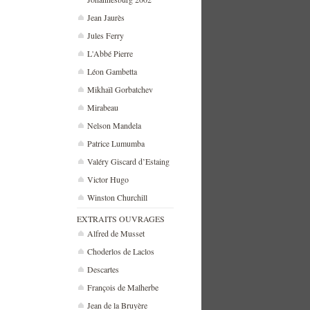
Jean Jaurès
Jules Ferry
L'Abbé Pierre
Léon Gambetta
Mikhaïl Gorbatchev
Mirabeau
Nelson Mandela
Patrice Lumumba
Valéry Giscard d’Estaing
Victor Hugo
Winston Churchill
EXTRAITS OUVRAGES
Alfred de Musset
Choderlos de Laclos
Descartes
François de Malherbe
Jean de la Bruyère