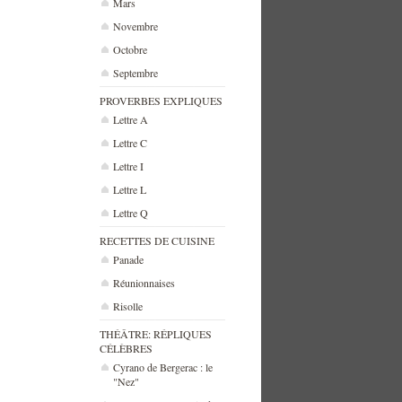
Mars
Novembre
Octobre
Septembre
PROVERBES EXPLIQUES
Lettre A
Lettre C
Lettre I
Lettre L
Lettre Q
RECETTES DE CUISINE
Panade
Réunionnaises
Risolle
THÉÂTRE: RÉPLIQUES
CÉLÈBRES
Cyrano de Bergerac : le
"Nez"