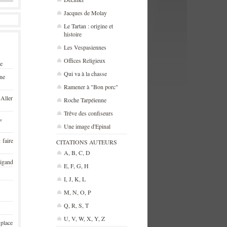
Jacques de Molay
Le Tartan : origine et
histoire
Les Vespasiennes
Offices Religieux
se
Qui va à la chasse
une
Ramener à "Bon porc"
 Aller
Roche Tarpéienne
Trêve des confiseurs
«
Une image d'Epinal
 faire
CITATIONS AUTEURS
A, B, C, D
rigand
E, F, G, H
I, J, K, L
M, N, O, P
Q, R, S, T
U, V, W, X, Y, Z
 place