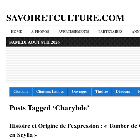
SAVOIRETCULTURE.COM
HOME
À PROPOS
AVERTISSEMENTS
PARTENAIRES
ANN
SAMEDI AOÛT 8TH 2026
Citations
Citations Latines
Ouvrages
Théâtre
Discours
P
Posts Tagged ‘Charybde’
Histoire et Origine de l’expression : « Tomber d
en Scylla »