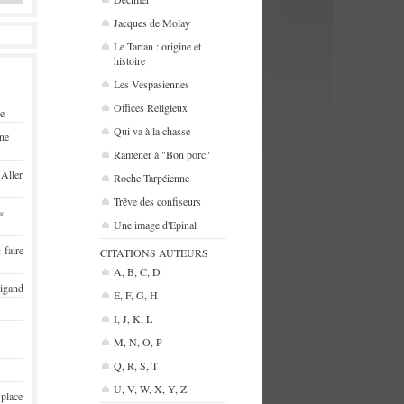
Jacques de Molay
Le Tartan : origine et
histoire
Les Vespasiennes
Offices Religieux
se
Qui va à la chasse
une
Ramener à "Bon porc"
 Aller
Roche Tarpéienne
Trêve des confiseurs
«
Une image d'Epinal
 faire
CITATIONS AUTEURS
A, B, C, D
rigand
E, F, G, H
I, J, K, L
M, N, O, P
Q, R, S, T
U, V, W, X, Y, Z
 place