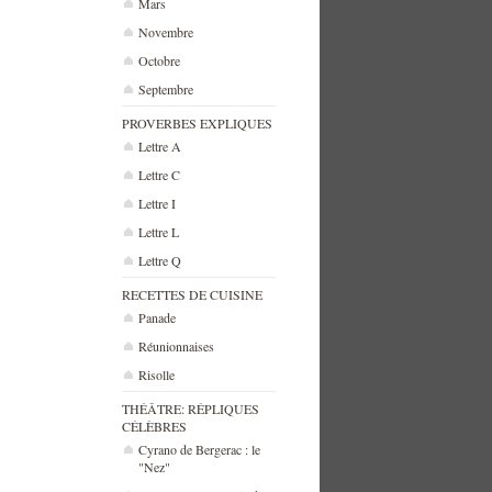
Mars
Novembre
Octobre
Septembre
PROVERBES EXPLIQUES
Lettre A
Lettre C
Lettre I
Lettre L
Lettre Q
RECETTES DE CUISINE
Panade
Réunionnaises
Risolle
THÉÂTRE: RÉPLIQUES
CÉLÈBRES
Cyrano de Bergerac : le
"Nez"