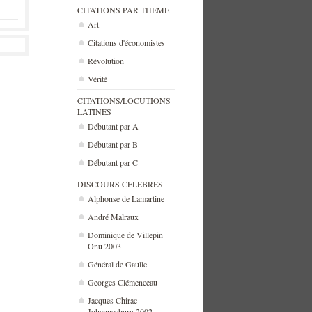
CITATIONS PAR THEME
Art
Citations d'économistes
Révolution
Vérité
CITATIONS/LOCUTIONS
LATINES
Débutant par A
Débutant par B
Débutant par C
DISCOURS CELEBRES
Alphonse de Lamartine
André Malraux
Dominique de Villepin
Onu 2003
Général de Gaulle
Georges Clémenceau
Jacques Chirac
Johannesburg 2002