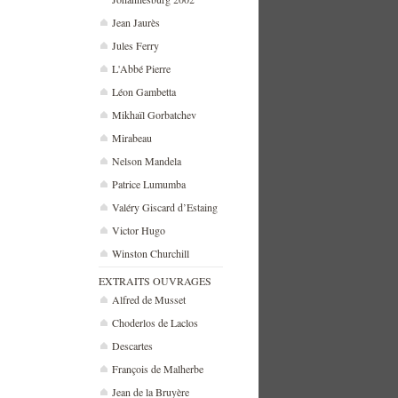
Jean Jaurès
Jules Ferry
L'Abbé Pierre
Léon Gambetta
Mikhaïl Gorbatchev
Mirabeau
Nelson Mandela
Patrice Lumumba
Valéry Giscard d’Estaing
Victor Hugo
Winston Churchill
EXTRAITS OUVRAGES
Alfred de Musset
Choderlos de Laclos
Descartes
François de Malherbe
Jean de la Bruyère