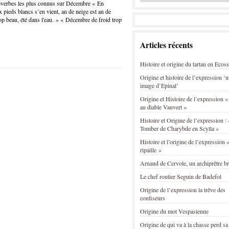
overbes les plus connus sur Décembre « En
 pieds blancs s’en vient, an de neige est an de
p beau, été dans l'eau. » « Décembre de froid trop
Articles récents
Histoire et origine du tartan en Ecos
Origine et histoire de l’expression ‘
image d’Epinal’
Origine et Histoire de l’expression «
au diable Vauvert »
Histoire et Origine de l’expression : 
Tomber de Charybde en Scylla »
Histoire et l’origine de l’expression «
ripaille »
Arnaud de Cervole, un archiprêtre b
Le chef routier Seguin de Badefol
Origine de l’expression la trêve des
confiseurs
Origine du mot Vespasienne
Origine de qui va à la chasse perd sa