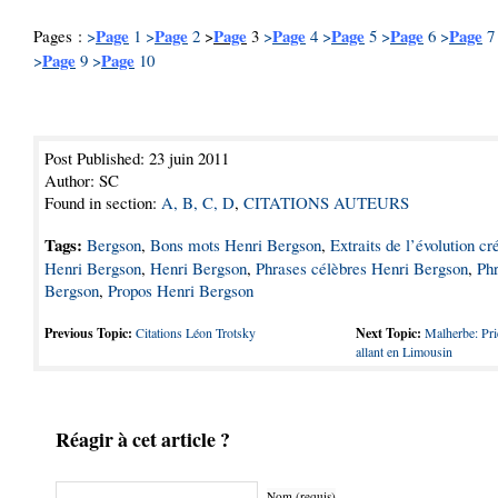
Page
Page
Page
Page
Page
Page
Page
Pages :
>
1
>
2
>
3
>
4
>
5
>
6
>
7
Page
Page
>
9
>
10
Post Published: 23 juin 2011
Author: SC
Found in section:
A, B, C, D
,
CITATIONS AUTEURS
Tags:
Bergson
,
Bons mots Henri Bergson
,
Extraits de l’évolution cr
Henri Bergson
,
Henri Bergson
,
Phrases célèbres Henri Bergson
,
Ph
Bergson
,
Propos Henri Bergson
Previous Topic:
Citations Léon Trotsky
Next Topic:
Malherbe: Priè
allant en Limousin
Réagir à cet article ?
Nom (requis)