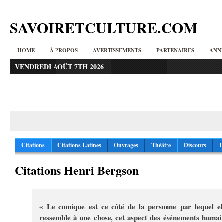
SAVOIRETCULTURE.COM
HOME
À PROPOS
AVERTISSEMENTS
PARTENAIRES
ANN
VENDREDI AOÛT 7TH 2026
Citations
Citations Latines
Ouvrages
Théâtre
Discours
P
Citations Henri Bergson
« Le comique est ce côté de la personne par lequel el
ressemble à une chose, cet aspect des événements humai