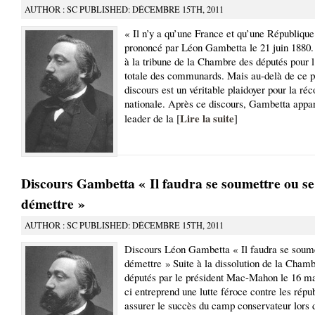
AUTHOR : SC PUBLISHED: DÉCEMBRE 15TH, 2011
« Il n’y a qu’une France et qu’une Républiqu
prononcé par Léon Gambetta le 21 juin 1880. 
à la tribune de la Chambre des députés pour 
totale des communards. Mais au-delà de ce p
discours est un véritable plaidoyer pour la réc
nationale. Après ce discours, Gambetta appa
Lire la suite
leader de la [
]
Discours Gambetta « Il faudra se soumettre ou se
démettre »
AUTHOR : SC PUBLISHED: DÉCEMBRE 15TH, 2011
Discours Léon Gambetta « Il faudra se soume
démettre » Suite à la dissolution de la Cham
députés par le président Mac-Mahon le 16 ma
ci entreprend une lutte féroce contre les répu
assurer le succès du camp conservateur lors 