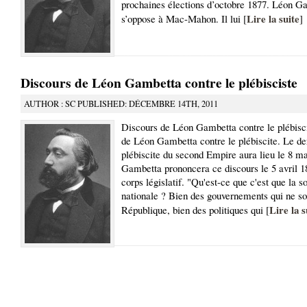
prochaines élections d’octobre 1877. Léon G
Lire la suite
s’oppose à Mac-Mahon. Il lui [
]
Discours de Léon Gambetta contre le plébisciste
AUTHOR : SC PUBLISHED: DÉCEMBRE 14TH, 2011
Discours de Léon Gambetta contre le plébisc
de Léon Gambetta contre le plébiscite. Le de
plébiscite du second Empire aura lieu le 8 ma
Gambetta prononcera ce discours le 5 avril 1
corps législatif. "Qu'est-ce que c'est que la s
nationale ? Bien des gouvernements qui ne so
Lire la s
République, bien des politiques qui [