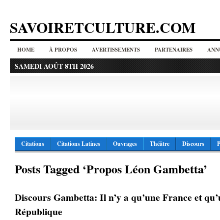
SAVOIRETCULTURE.COM
HOME
À PROPOS
AVERTISSEMENTS
PARTENAIRES
ANN
SAMEDI AOÛT 8TH 2026
Citations
Citations Latines
Ouvrages
Théâtre
Discours
P
Posts Tagged ‘Propos Léon Gambetta’
Discours Gambetta: Il n’y a qu’une France et qu
République