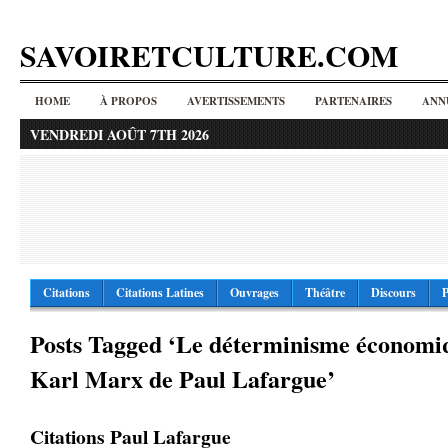
SAVOIRETCULTURE.COM
HOME
À PROPOS
AVERTISSEMENTS
PARTENAIRES
ANN
VENDREDI AOÛT 7TH 2026
Citations
Citations Latines
Ouvrages
Théâtre
Discours
P
Posts Tagged ‘Le déterminisme économi
Karl Marx de Paul Lafargue’
Citations Paul Lafargue