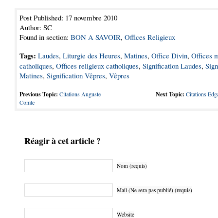
Post Published: 17 novembre 2010
Author: SC
Found in section:
BON A SAVOIR
,
Offices Religieux
Tags:
Laudes
,
Liturgie des Heures
,
Matines
,
Office Divin
,
Offices 
catholiques
,
Offices religieux catholiques
,
Signification Laudes
,
Sign
Matines
,
Signification Vêpres
,
Vêpres
Previous Topic:
Citations Auguste
Next Topic:
Citations Edg
Comte
Réagir à cet article ?
Nom (requis)
Mail (Ne sera pas publié) (requis)
Website