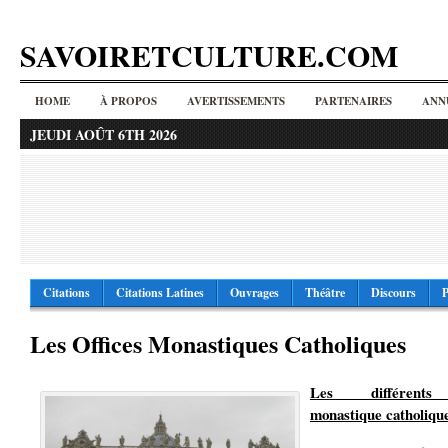
SAVOIRETCULTURE.COM
HOME
À PROPOS
AVERTISSEMENTS
PARTENAIRES
ANN
JEUDI AOÛT 6TH 2026
Citations
Citations Latines
Ouvrages
Théâtre
Discours
P
Les Offices Monastiques Catholiques
Les différents 
monastique catholiqu