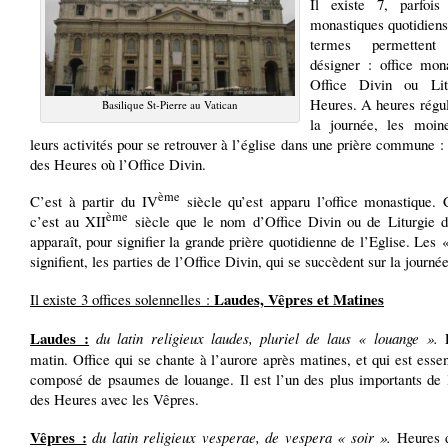
Il existe 7, parfois
monastiques quotidiens
termes permetten
désigner : office mon
Office Divin ou Lit
Heures. A heures régul
Basilique St-Pierre au Vatican
la journée, les moin
leurs activités pour se retrouver à l’église dans une prière commune : 
des Heures où l’Office Divin.
ème
C’est à partir du IV
siècle qu’est apparu l’office monastique. 
ème
c’est au XII
siècle que le nom d’Office Divin ou de Liturgie 
apparaît, pour signifier la grande prière quotidienne de l’Eglise. Les
signifient, les parties de l’Office Divin, qui se succèdent sur la journée
Laudes, Vêpres et Matines
Il existe 3 offices solennelles :
Laudes :
du latin religieux laudes, pluriel de laus « louange ».
L
matin. Office qui se chante à l’aurore après matines, et qui est esse
composé de psaumes de louange. Il est l’un des plus importants de l
des Heures avec les Vêpres.
Vêpres :
du latin religieux vesperae, de vespera « soir ».
Heures de