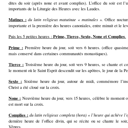
dites du soir (après none et avant complies). L’office du soir est l’
importants de la Liturgie des Heures avec les Laudes.
Matines :
du latin religieux matutinae « matinales ».
Office nocturn
importante et la première des heures canoniales, entre minuit et le lev
Prime, Tierce, Sexte, None et Complies
Puis les 5 petites heures :
.
Prime :
Première heure du jour, soit vers 6 heures. (office quasime
mais conservé dans certaines communautés monastiques).
Tierce :
Troisième heure du jour, soit vers 9 heures, se chante et
le moment où le Saint Esprit descendit sur les apôtres, le jour de la P
Sexte :
Sixième heure du jour, autour de midi, commémore l’ins
Christ a été cloué sur la croix.
None :
Neuvième heure du jour, vers 15 heures, célèbre le moment où
est mort sur la croix.
Complies :
du latin religieux completa (hora) « l’heure qui achève l’o
dernière heure de l’office divin, qui se récite ou se chante le soir
Vêpres.