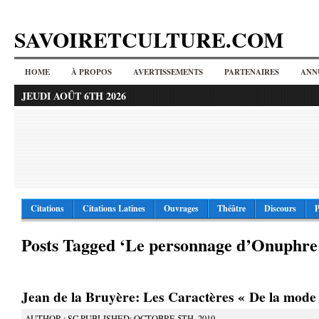
SAVOIRETCULTURE.COM
HOME
À PROPOS
AVERTISSEMENTS
PARTENAIRES
ANN
JEUDI AOÛT 6TH 2026
Citations
Citations Latines
Ouvrages
Théâtre
Discours
P
Posts Tagged ‘Le personnage d’Onuphre
Jean de la Bruyère: Les Caractères « De la mode 
AUTHOR : SC PUBLISHED: OCTOBRE 5TH, 2010