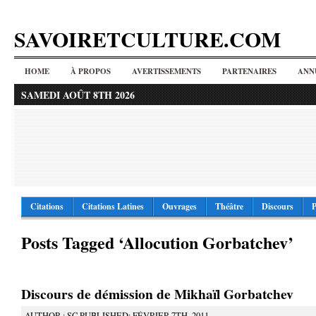
SAVOIRETCULTURE.COM
HOME
À PROPOS
AVERTISSEMENTS
PARTENAIRES
ANN
SAMEDI AOÛT 8TH 2026
Citations
Citations Latines
Ouvrages
Théâtre
Discours
P
Posts Tagged ‘Allocution Gorbatchev’
Discours de démission de Mikhaïl Gorbatchev
AUTHOR : SC PUBLISHED: FÉVRIER 7TH, 2011