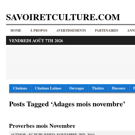
SAVOIRETCULTURE.COM
HOME
À PROPOS
AVERTISSEMENTS
PARTENAIRES
ANN
VENDREDI AOÛT 7TH 2026
Citations
Citations Latines
Ouvrages
Théâtre
Discours
P
Posts Tagged ‘Adages mois novembre’
Proverbes mois Novembre
AUTHOR : SC PUBLISHED: NOVEMBRE 3RD, 2010