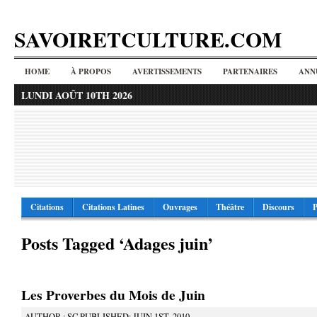
SAVOIRETCULTURE.COM
HOME
À PROPOS
AVERTISSEMENTS
PARTENAIRES
ANN
LUNDI AOÛT 10TH 2026
Citations
Citations Latines
Ouvrages
Théâtre
Discours
P
Posts Tagged ‘Adages juin’
Les Proverbes du Mois de Juin
AUTHOR : SC PUBLISHED: JUIN 1ST, 2010